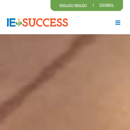
Skip
ESPAÑOL
ENGLISH
(
INGLÉS
)
to
content